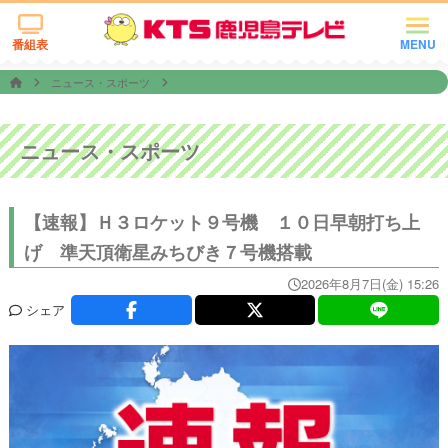
番組表
MENU
ニュース・スポーツ
ニュース・スポーツ
【速報】Ｈ３ロケット９号機 １０日早朝打ち上
げ 準天頂衛星みちびき７号機搭載
2026年8月7日(金) 15:26
シェア