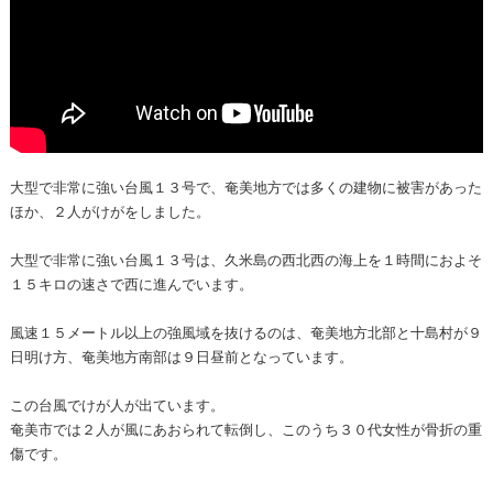
大型で非常に強い台風１３号で、奄美地方では多くの建物に被害があった
ほか、２人がけがをしました。
大型で非常に強い台風１３号は、久米島の西北西の海上を１時間におよそ
１５キロの速さで西に進んでいます。
風速１５メートル以上の強風域を抜けるのは、奄美地方北部と十島村が９
日明け方、奄美地方南部は９日昼前となっています。
この台風でけが人が出ています。
奄美市では２人が風にあおられて転倒し、このうち３０代女性が骨折の重
傷です。