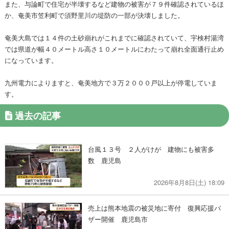
また、与論町で住宅が半壊するなど建物の被害が７９件確認されているほ
か、奄美市笠利町で須野里川の堤防の一部が決壊しました。
奄美大島では１４件の土砂崩れがこれまでに確認されていて、宇検村湯湾
では県道が幅４０メートル高さ１０メートルにわたって崩れ全面通行止め
になっています。
九州電力によりますと、奄美地方で３万２０００戸以上が停電していま
す。
過去の記事
台風１３号 ２人がけが 建物にも被害多
数 鹿児島
2026年8月8日(土) 18:09
売上は熊本地震の被災地に寄付 復興応援バ
ザー開催 鹿児島市