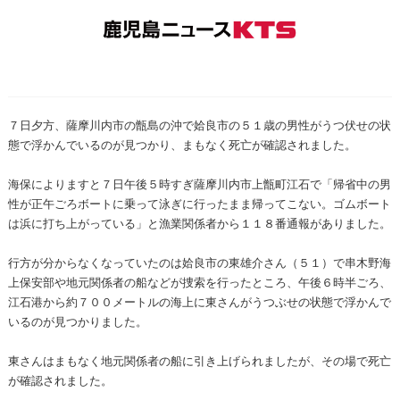
７日夕方、薩摩川内市の甑島の沖で姶良市の５１歳の男性がうつ伏せの状
態で浮かんでいるのが見つかり、まもなく死亡が確認されました。
海保によりますと７日午後５時すぎ薩摩川内市上甑町江石で「帰省中の男
性が正午ごろボートに乗って泳ぎに行ったまま帰ってこない。ゴムボート
は浜に打ち上がっている」と漁業関係者から１１８番通報がありました。
行方が分からなくなっていたのは姶良市の東雄介さん（５１）で串木野海
上保安部や地元関係者の船などが捜索を行ったところ、午後６時半ごろ、
江石港から約７００メートルの海上に東さんがうつぶせの状態で浮かんで
いるのが見つかりました。
東さんはまもなく地元関係者の船に引き上げられましたが、その場で死亡
が確認されました。