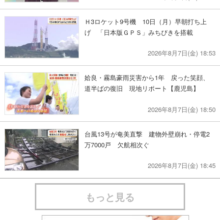
Ｈ3ロケット9号機 10日（月）早朝打ち上
げ 「日本版ＧＰＳ」みちびきを搭載
2026年8月7日(金) 18:53
姶良・霧島豪雨災害から1年 戻った笑顔、
道半ばの復旧 現地リポート【鹿児島】
2026年8月7日(金) 18:50
台風13号が奄美直撃 建物外壁崩れ・停電2
万7000戸 欠航相次ぐ
2026年8月7日(金) 18:45
もっと見る