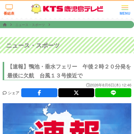
番組表
MENU
ニュース・スポーツ
ニュース・スポーツ
【速報】鴨池・垂水フェリー 午後２時２０分発を
最後に欠航 台風１３号接近で
2026年8月6日(木) 12:46
シェア