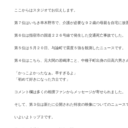
ここからはスタジオでお伝えします。
第７位はいちき串木野市で、介護が必要な９２歳の母親を自宅に放
第６位は指宿市の国道２２６号線で発生した交通死亡事故でした。
第５位は５月２０日、与論町で震度５強を観測したニュースです。
第４位はこちら、元大関の若嶋津こと、中種子町出身の日高六男さ
「かっこよかったなぁ。早すぎるよ」
「初めて好きになった力士です」
コメント欄は多くの相撲ファンからメッセージが寄せられました。
そして、第３位は新たに公開された特攻の映像についてのニュース
いよいよトップ２です。