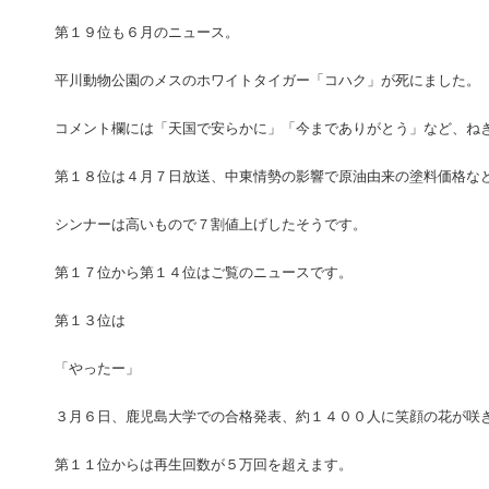
第１９位も６月のニュース。
平川動物公園のメスのホワイトタイガー「コハク」が死にました。
コメント欄には「天国で安らかに」「今までありがとう」など、ね
第１８位は４月７日放送、中東情勢の影響で原油由来の塗料価格な
シンナーは高いもので７割値上げしたそうです。
第１７位から第１４位はご覧のニュースです。
第１３位は
「やったー」
３月６日、鹿児島大学での合格発表、約１４００人に笑顔の花が咲
第１１位からは再生回数が５万回を超えます。