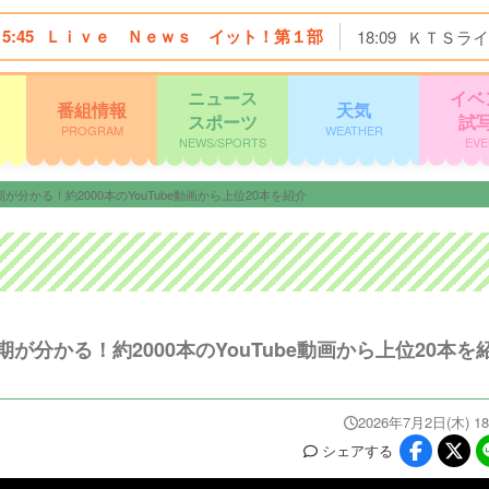
15:45
Ｌｉｖｅ Ｎｅｗｓ イット！第１部
18:09
ＫＴＳライ
ニュース
イベ
番組情報
天気
スポーツ
試
PROGRAM
WEATHER
NEWS/SPORTS
EVE
かる！約2000本のYouTube動画から上位20本を紹介
分かる！約2000本のYouTube動画から上位20本を
2026年7月2日(木) 18
シェア
する