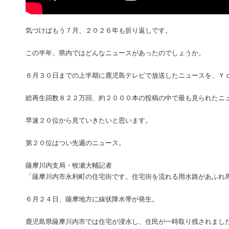
気づけばもう７月、２０２６年も折り返しです。
この半年、県内ではどんなニュースがあったのでしょうか。
６月３０日までの上半期に鹿児島テレビで放送したニュースを、Ｙ
総再生回数８２２万回、約２０００本の投稿の中で最も見られたニ
早速２０位から見ていきたいと思います。
第２０位はつい先週のニュース。
薩摩川内支局・牧瀬大輔記者
「薩摩川内市永利町の住宅街です。住宅街を流れる用水路があふれ
６月２４日、薩摩地方に線状降水帯が発生。
鹿児島県薩摩川内市では住宅が浸水し、住民が一時取り残されまし