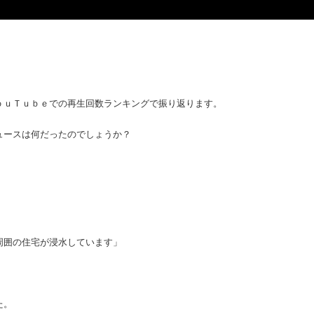
ｏｕＴｕｂｅでの再生回数ランキングで振り返ります。
ュースは何だったのでしょうか？
周囲の住宅が浸水しています」
た。