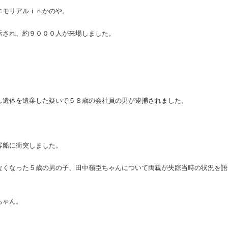
エモリアルｉｎかのや。
示され、約９０００人が来場しました。
し遺体を遺棄した疑いで５８歳の会社員の男が逮捕されました。
客船に衝突しました。
なくなった５歳の男の子、田中嶺臣ちゃんについて両親が失踪当時の状況を語
ちゃん。