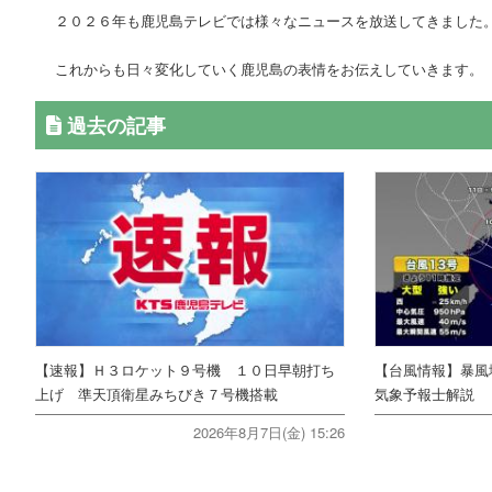
２０２６年も鹿児島テレビでは様々なニュースを放送してきました
これからも日々変化していく鹿児島の表情をお伝えしていきます。
過去の記事
【速報】Ｈ３ロケット９号機 １０日早朝打ち
【台風情報】暴風
上げ 準天頂衛星みちびき７号機搭載
気象予報士解説
2026年8月7日(金) 15:26