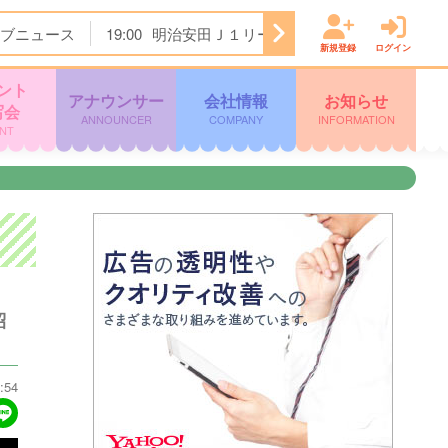
ブニュース
19:00
明治安田Ｊ１リーグ開幕戦 横浜Ｆ・マリノ
新規登録
ログイン
ント
アナウンサー
会社情報
お知らせ
写会
ANNOUNCER
COMPANY
INFORMATION
NT
紹
:54