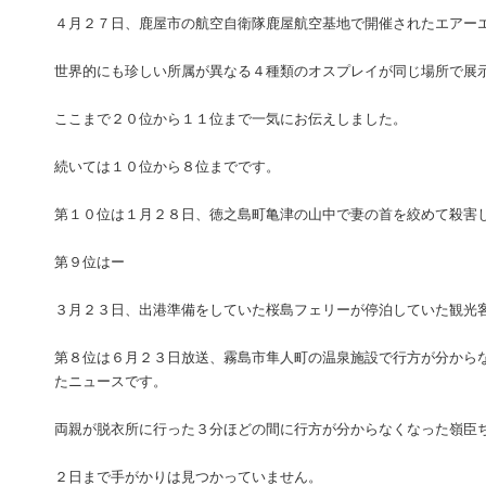
４月２７日、鹿屋市の航空自衛隊鹿屋航空基地で開催されたエアー
世界的にも珍しい所属が異なる４種類のオスプレイが同じ場所で展
ここまで２０位から１１位まで一気にお伝えしました。
続いては１０位から８位までです。
第１０位は１月２８日、徳之島町亀津の山中で妻の首を絞めて殺害
第９位はー
３月２３日、出港準備をしていた桜島フェリーが停泊していた観光
第８位は６月２３日放送、霧島市隼人町の温泉施設で行方が分から
たニュースです。
両親が脱衣所に行った３分ほどの間に行方が分からなくなった嶺臣
２日まで手がかりは見つかっていません。