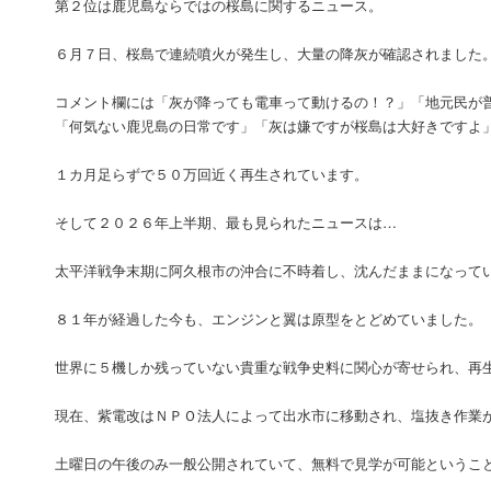
第２位は鹿児島ならではの桜島に関するニュース。
６月７日、桜島で連続噴火が発生し、大量の降灰が確認されました
コメント欄には「灰が降っても電車って動けるの！？」「地元民が
「何気ない鹿児島の日常です」「灰は嫌ですが桜島は大好きですよ
１カ月足らずで５０万回近く再生されています。
そして２０２６年上半期、最も見られたニュースは…
太平洋戦争末期に阿久根市の沖合に不時着し、沈んだままになって
８１年が経過した今も、エンジンと翼は原型をとどめていました。
世界に５機しか残っていない貴重な戦争史料に関心が寄せられ、再
現在、紫電改はＮＰＯ法人によって出水市に移動され、塩抜き作業
土曜日の午後のみ一般公開されていて、無料で見学が可能というこ