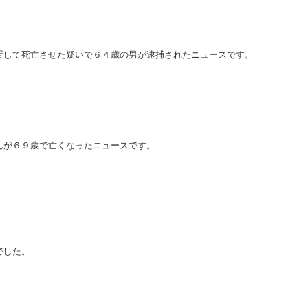
置して死亡させた疑いで６４歳の男が逮捕されたニュースです。
んが６９歳で亡くなったニュースです。
でした。