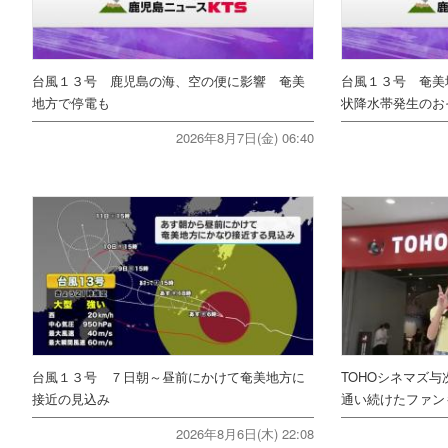
台風１３号 鹿児島の海、空の便に影響 奄美
台風１３号 奄美
地方で停電も
状降水帯発生のお
2026年8月7日(金) 06:40
台風１３号 ７日朝～昼前にかけて奄美地方に
TOHOシネマズ与
接近の見込み
通い続けたファ
2026年8月6日(木) 22:08