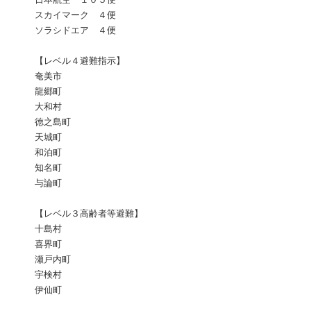
スカイマーク ４便
ソラシドエア ４便
【レベル４避難指示】
奄美市
龍郷町
大和村
徳之島町
天城町
和泊町
知名町
与論町
【レベル３高齢者等避難】
十島村
喜界町
瀬戸内町
宇検村
伊仙町