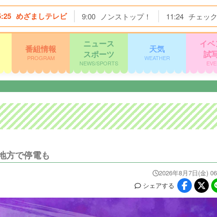
5:25
めざましテレビ
9:00
ノンストップ！
11:24
チェッ
ニュース
イベ
番組情報
天気
スポーツ
試
PROGRAM
WEATHER
NEWS/SPORTS
EVE
地方で停電も
2026年8月7日(金) 06
シェア
する