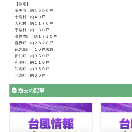
【停電】
奄美市：約１５９０戸
十島村：約４０戸
大和村：約１１７０戸
宇検村：約１３０戸
瀬戸内町：約１７１０戸
喜界町：約２８２０戸
徳之島町：１０戸未満
伊仙町：約３３０戸
和泊町：約１１０戸
知名町：約３５０戸
与論町：約３０戸
過去の記事