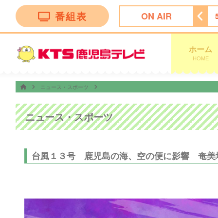
番組表
ON AIR
ッピング
4:55
ビタブリッドジャパンテレビショッピング
ホーム
HOME
ニュース・スポーツ
ニュース・スポーツ
台風１３号 鹿児島の海、空の便に影響 奄美