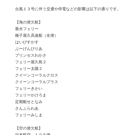
台風１３号に伴う交通や停電などの影響は以下の通りです。
【海の便欠航】
垂水フェリー
種子屋久高速船（全便）
はいびすかす
ぶーげんびりあ
プリンセスわかさ
フェリー屋久島２
フェリー太陽２
クイーンコーラルクロス
クイーンコーラルプラス
フェリーきかい
フェリーかけろま
定期船せとなみ
さんふらわあ
フェリーみしま
【空の便欠航】
日本航空 １０５便