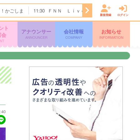
ク！かごしま
11:30
ＦＮＮ Ｌｉｖｅ Ｎｅｗｓ ｄａｙｓ
新規登録
ログイン
ント
アナウンサー
会社情報
お知らせ
写会
ANNOUNCER
COMPANY
INFORMATION
NT
:40