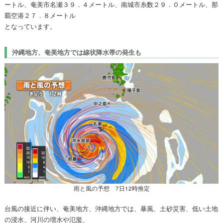
ートル、奄美市名瀬３９．４メートル、南城市糸数２９．０メートル、那
覇空港２７．８メートル
となっています。
沖縄地方、奄美地方では線状降水帯の発生も
雨と風の予想 7日12時推定
台風の接近に伴い、奄美地方、沖縄地方では、暴風、土砂災害、低い土地
の浸水、河川の増水や氾濫、