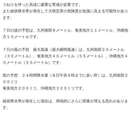
うねりを伴った高波に厳重な警戒が必要です。
また線状降水帯が発生して大雨災害の危険度が急激に高まる可能性があり
ます。
７日の波の予想は、九州南部８メートル、奄美地方１１メートル、沖縄地
方１０メートルです。
７日の風の予想 最大風速（最大瞬間風速）は、九州南部２０メートル
（３０メートル）、奄美地方４０メートル（５５メートル）、沖縄地方４
０メートル（５５メートル）です。
雨の予想 ２４時間降水量（８日午前６時までに多い所）は、九州南部２
００ミリ
奄美地方２００ミリ、沖縄地方２００ミリです。
線状降水帯が発生した場合は、局地的にさらに雨量が増える恐れがありま
す。