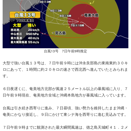
台風13号 7日午前9時推定
大型で強い台風１３号は、７日午前９時には沖永良部島の東南東約３０キ
ロにあって、１時間に約２０キロの速さで西北西へ進んでいたとみられま
す。
６日夜遅くに、奄美地方北部が風速２５メートル以上の暴風域に入り、７
日午前９時現在、奄美地方全域と沖縄本島地方が暴風域に入っています。
台風は引き続き西寄りに進み、７日昼頃、強い勢力を維持したまま沖縄・
奄美にかなり接近し、９日にかけて東シナ海を西寄りに進む見込みです。
７日午前９時までに観測された最大瞬間風速は、徳之島天城町４１．２メ