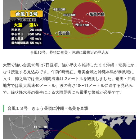
台風13号、昼頃に奄美・沖縄に最接近の見込み
大型で強い台風13号は7日昼頃、強い勢力を維持したまま沖縄・奄美にか
なり接近する見込みです。午前9時現在、奄美全域と沖縄本島が暴風域に
入り、徳之島では最大瞬間風速41.2メートルを観測しました。奄美・沖縄
地方では最大風速40メートル、波の高さ10〜11メートルに達する見込み
で、線状降水帯の発生による大雨災害にも厳重な警戒が必要です。
台風１３号 きょう昼頃に沖縄・奄美を直撃