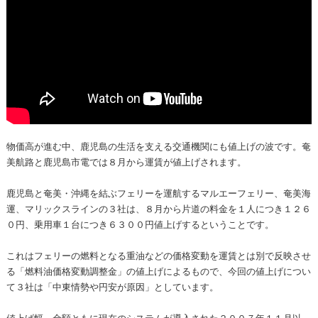
物価高が進む中、鹿児島の生活を支える交通機関にも値上げの波です。奄
美航路と鹿児島市電では８月から運賃が値上げされます。
鹿児島と奄美・沖縄を結ぶフェリーを運航するマルエーフェリー、奄美海
運、マリックスラインの３社は、８月から片道の料金を１人につき１２６
０円、乗用車１台につき６３００円値上げするということです。
これはフェリーの燃料となる重油などの価格変動を運賃とは別で反映させ
る「燃料油価格変動調整金」の値上げによるもので、今回の値上げについ
て３社は「中東情勢や円安が原因」としています。
値上げ幅、金額ともに現在のシステムが導入された２００７年１１月以