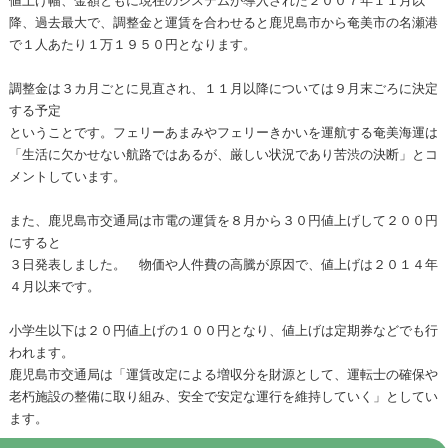
降、過去最大で、調整金と運賃を合わせると鹿児島市から奄美市の名瀬港
で１人あたり１万１９５０円となります。
調整金は３カ月ごとに見直され、１１月以降については９月末ごろに決定
する予定
ということです。フェリーあまみやフェリーきかいを運航する奄美海運は
「生活に欠かせない航路ではあるが、厳しい状況であり苦渋の決断」とコ
メントしています。
また、鹿児島市交通局は市電の運賃を８月から３０円値上げして２００円
にすると
３日発表しました。 物価や人件費の高騰が原因で、値上げは２０１４年
４月以来です。
小学生以下は２０円値上げの１００円となり、値上げは定期券などでも行
われます。
鹿児島市交通局は「運賃改定による増収分を財源として、運転士の確保や
老朽施設の整備に取り組み、安全で安定な運行を維持していく」としてい
ます。