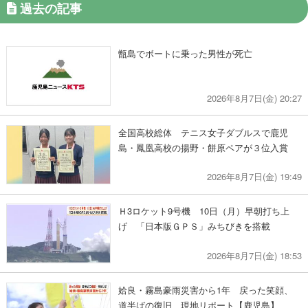
過去の記事
甑島でボートに乗った男性が死亡
2026年8月7日(金) 20:27
全国高校総体 テニス女子ダブルスで鹿児
島・鳳凰高校の揚野・餅原ペアが３位入賞
2026年8月7日(金) 19:49
Ｈ3ロケット9号機 10日（月）早朝打ち上
げ 「日本版ＧＰＳ」みちびきを搭載
2026年8月7日(金) 18:53
姶良・霧島豪雨災害から1年 戻った笑顔、
道半ばの復旧 現地リポート【鹿児島】