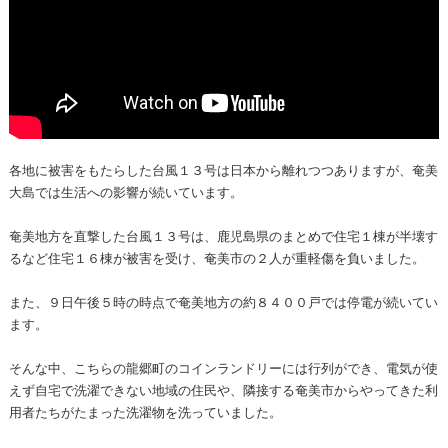
各地に被害をもたらした台風１３号は日本から離れつつありますが、奄美
大島では生活への影響が続いています。
奄美地方を直撃した台風１３号は、鹿児島県のまとめで住宅１棟が半壊す
るなど住宅１６棟が被害を受け、奄美市の２人が重軽傷を負いました。
また、９日午後５時の時点で奄美地方の約８４００戸では停電が続いてい
ます。
そんな中、こちらの龍郷町のコインランドリーには行列ができ、電気が使
えず自宅で洗濯できない地域の住民や、隣接する奄美市からやってきた利
用者たちがたまった洗濯物を洗っていました。