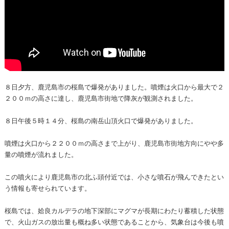
８日夕方、鹿児島市の桜島で爆発がありました。噴煙は火口から最大で２
２００ｍの高さに達し、鹿児島市街地で降灰が観測されました。
８日午後５時１４分、桜島の南岳山頂火口で爆発がありました。
噴煙は火口から２２００ｍの高さまで上がり、鹿児島市街地方向にやや多
量の噴煙が流れました。
この噴火により鹿児島市の北ふ頭付近では、小さな噴石が飛んできたとい
う情報も寄せられています。
桜島では、姶良カルデラの地下深部にマグマが長期にわたり蓄積した状態
で、火山ガスの放出量も概ね多い状態であることから、気象台は今後も噴