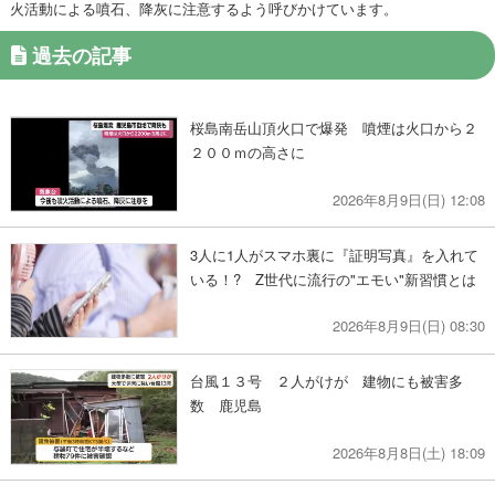
火活動による噴石、降灰に注意するよう呼びかけています。
過去の記事
桜島南岳山頂火口で爆発 噴煙は火口から２
２００ｍの高さに
2026年8月9日(日) 12:08
3人に1人がスマホ裏に『証明写真』を入れて
いる！? Z世代に流行の"エモい"新習慣とは
2026年8月9日(日) 08:30
台風１３号 ２人がけが 建物にも被害多
数 鹿児島
2026年8月8日(土) 18:09