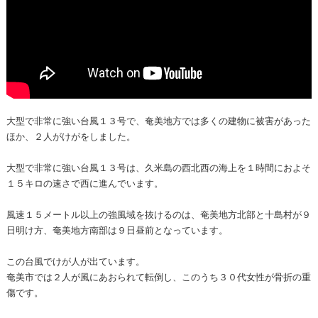
大型で非常に強い台風１３号で、奄美地方では多くの建物に被害があった
ほか、２人がけがをしました。
大型で非常に強い台風１３号は、久米島の西北西の海上を１時間におよそ
１５キロの速さで西に進んでいます。
風速１５メートル以上の強風域を抜けるのは、奄美地方北部と十島村が９
日明け方、奄美地方南部は９日昼前となっています。
この台風でけが人が出ています。
奄美市では２人が風にあおられて転倒し、このうち３０代女性が骨折の重
傷です。