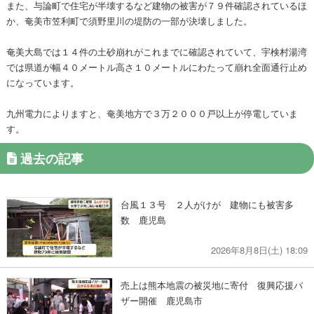
また、与論町で住宅が半壊するなど建物の被害が７９件確認されているほ
か、奄美市笠利町で須野里川の堤防の一部が決壊しました。
奄美大島では１４件の土砂崩れがこれまでに確認されていて、宇検村湯湾
では県道が幅４０メートル高さ１０メートルにわたって崩れ全面通行止め
になっています。
九州電力によりますと、奄美地方で３万２０００戸以上が停電していま
す。
過去の記事
台風１３号 ２人がけが 建物にも被害多
数 鹿児島
2026年8月8日(土) 18:09
売上は熊本地震の被災地に寄付 復興応援バ
ザー開催 鹿児島市