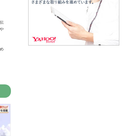
伝
や
め