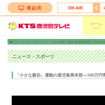
番組表
ON AIR
★今夜は…焼肉きんぐ＆丸亀製麺！夏の激変グルメ９０分ＳＰ
ホーム
HOME
ニュース・スポーツ
「小さな親切」運動の鹿児島県本部へ100万
ニュース・スポーツ
「小さな親切」運動の鹿児島県本部へ100万