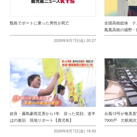
甑島でボートに乗った男性が死亡
全国高校総体 テ
鳳凰高校の揚野・
2026年8月7日(金) 20:27
姶良・霧島豪雨災害から1年 戻った笑顔、道半
台風13号が奄美
ばの復旧 現地リポート【鹿児島】
7000戸 欠航相
2026年8月7日(金) 18:50