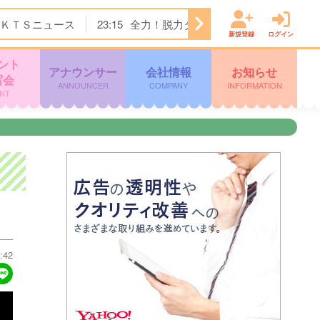
ＫＴＳニュース
23:15
全力！脱力タイムズ
23:45
＜ノイ
新規登録
ログイン
ント
アナウンサー
会社情報
お知らせ
写会
ANNOUNCER
COMPANY
INFORMATION
NT
:42