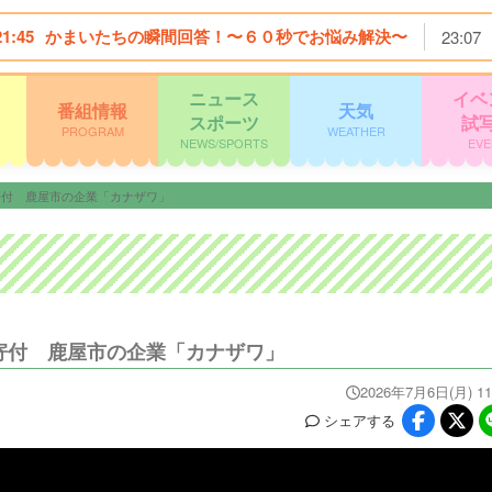
21:45
かまいたちの瞬間回答！〜６０秒でお悩み解決〜
23:07
ニュース
イベ
番組情報
天気
スポーツ
試
PROGRAM
WEATHER
NEWS/SPORTS
EVE
円寄付 鹿屋市の企業「カナザワ」
円寄付 鹿屋市の企業「カナザワ」
2026年7月6日(月) 11
シェア
する