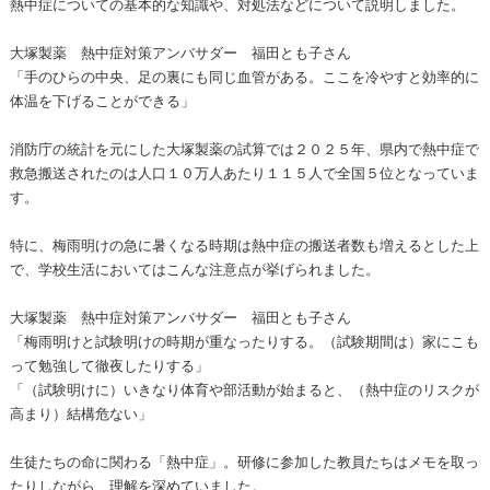
熱中症についての基本的な知識や、対処法などについて説明しました。
大塚製薬 熱中症対策アンバサダー 福田とも子さん
「手のひらの中央、足の裏にも同じ血管がある。ここを冷やすと効率的に
体温を下げることができる」
消防庁の統計を元にした大塚製薬の試算では２０２５年、県内で熱中症で
救急搬送されたのは人口１０万人あたり１１５人で全国５位となっていま
す。
特に、梅雨明けの急に暑くなる時期は熱中症の搬送者数も増えるとした上
で、学校生活においてはこんな注意点が挙げられました。
大塚製薬 熱中症対策アンバサダー 福田とも子さん
「梅雨明けと試験明けの時期が重なったりする。（試験期間は）家にこも
って勉強して徹夜したりする」
「（試験明けに）いきなり体育や部活動が始まると、（熱中症のリスクが
高まり）結構危ない」
生徒たちの命に関わる「熱中症」。研修に参加した教員たちはメモを取っ
たりしながら、理解を深めていました。