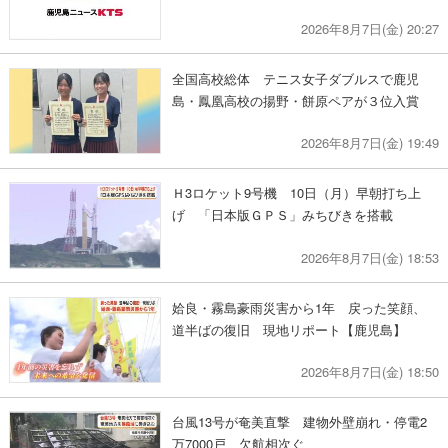
2026年8月7日(金) 20:27
全国高校総体 テニス女子ダブルスで鹿児
島・鳳凰高校の揚野・餅原ペアが３位入賞
2026年8月7日(金) 19:49
Ｈ3ロケット9号機 10日（月）早朝打ち上
げ 「日本版ＧＰＳ」みちびきを搭載
2026年8月7日(金) 18:53
姶良・霧島豪雨災害から1年 戻った笑顔、
道半ばの復旧 現地リポート【鹿児島】
2026年8月7日(金) 18:50
台風13号が奄美直撃 建物外壁崩れ・停電2
万7000戸 欠航相次ぐ