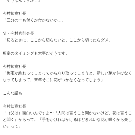
今村知寛社長
「三分の一も付くか付かないか…」
父・今村喜則会長
「切るときに、ここから切らないと、ここから切ったらダメ」
剪定のタイミングも大事だそうです。
今村知寛社長
「梅雨が終わってしまってから刈り取ってしまうと、新しい芽が伸びなく
なってしまって。来年そこに花がつかなくなってしまう」
こんな話も…
今村知寛社長
「（父は）面白いんですよ〜『人間は言うこと聞かないけど、花は言うこ
と聞く』からって。『手をかければかけるほどきれいな花が咲くから楽し
い』って」