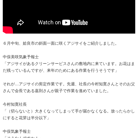
６月中旬、姶良市の斜面一面に咲くアジサイをご紹介しました。
中俣美咲気象予報士
「アジサイがあるクリーンサービスさんの敷地内に来ています。お花はま
だ残っているんですが、来年のためにある作業を行うそうです」
それが…アジサイの剪定作業です。先週、社長の今村知寛さんとそのお父
さんで会長である嘉則さんが親子で作業を進めていました。
今村知寛社長
「（切らないと）大きくなってしまって手が届かなくなる。放ったらかし
にすると花芽は半分以下」
中俣気象予報士
「そうなんですか！」