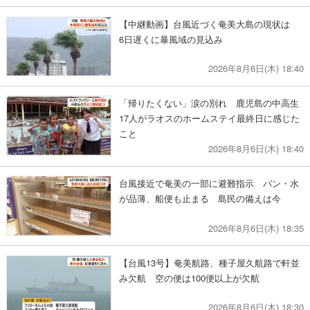
【中継動画】台風近づく奄美大島の現状は
6日遅くに暴風域の見込み
2026年8月6日(木) 18:40
「帰りたくない」涙の別れ 鹿児島の中高生
17人がラオスのホームステイ最終日に感じた
こと
2026年8月6日(木) 18:40
台風接近で奄美の一部に避難指示 パン・水
が品薄、船便も止まる 島民の備えは今
2026年8月6日(木) 18:35
【台風13号】奄美航路、種子屋久航路で軒並
み欠航 空の便は100便以上が欠航
2026年8月6日(木) 18:30