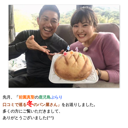
先月、「
前園真聖
の
鹿児島
ぶらり
冬
口コミで巡る
のパン屋さん」
をお送りしました。
多くの方にご覧いただきまして、
ありがとうございました(^^)