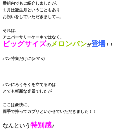
番組内でもご紹介しましたが、
１月は誕生月ということもあり
お祝いをしていただきまして…。
それは、
アニバーサリーケーキではなく、
ビッグサイズ
メロンパン
登場
の
が
！！
パン特集だけに(>▽<)
パンにろうそくを立てるのは
とても斬新な光景でしたが
ここは豪快に、
両手で持ってガブリといかせていただきました！！
特別感
なんという
♪