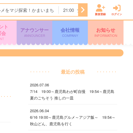
ルメをマジ探索！かまいまち
21:00
ナゾトレＭＡＸＸＸ
21:
新規登録
ログイン
ント
アナウンサー
会社情報
お知らせ
写会
ANNOUNCER
COMPANY
INFORMATION
NT
最近の投稿
2026.07.06
7/14 19:00～鹿児島わが町自慢 19:54～鹿児島
夏のごちそう 推しの一皿
2026.06.04
6/16 19:00～鹿児島グルメ～アジア飯～ 19:54～
秋山どん、鹿児島を行く