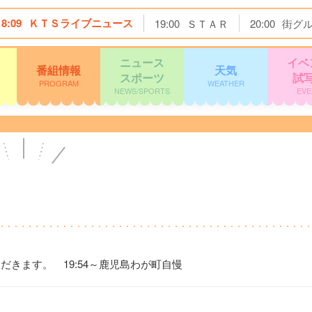
18:09
ＫＴＳライブニュース
19:00
ＳＴＡＲ
20:00
街グ
ニュース
イベ
番組情報
天気
スポーツ
試
PROGRAM
WEATHER
NEWS/SPORTS
EVE
ただきます。 19:54～鹿児島わが町自慢