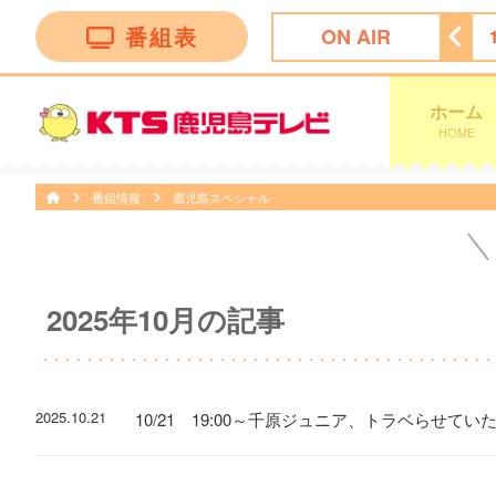
番組表
ON AIR
セレクション
15:45
Ｌｉｖｅ Ｎｅｗｓ イット！第１部
ホーム
HOME
番組情報
鹿児島スペシャル
2025年10月の記事
2025.10.21
10/21 19:00～千原ジュニア、トラベらせてい