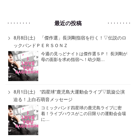
最近の投稿
8月8日(土) 「傑作選」長渕剛指宿を行く！▽伝説のロ
ックバンドＰＥＲＳＯＮＺ
今週の見っどナイトは傑作選ＳＰ！ 長渕剛が
母の面影を求め指宿へ！幼少期…
8月1日(土) “四星球”鹿児島大運動会ライブ▽凱旋公演
迫る！上白石萌音メッセージ
コミックバンド四星球の鹿児島ライブに密
着！ライブハウスがこの日限りの運動会会場
に…