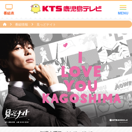
番組表
MENU
番組情報
見っどナイト