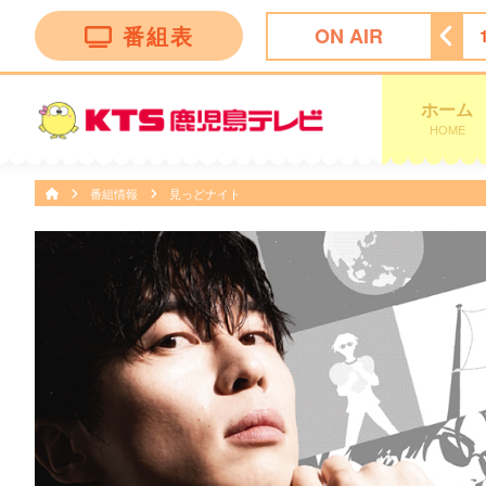
番組表
ON AIR
ン トークバラエティー”！
18:30
ナマ・イキＶＯＩＣＥ
ホーム
HOME
番組情報
見っどナイト