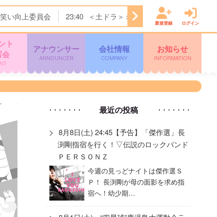
笑い向上委員会
23:40
＜土ドラ＞ミッドナイト屋台 Ｓｅａ
新規登録
ログイン
ント
アナウンサー
会社情報
お知らせ
写会
ANNOUNCER
COMPANY
INFORMATION
NT
最近の投稿
8月8日(土) 24:45【予告】「傑作選」長
渕剛指宿を行く！▽伝説のロックバンド
ＰＥＲＳＯＮＺ
今週の見っどナイトは傑作選Ｓ
Ｐ！ 長渕剛が母の面影を求め指
宿へ！幼少期…