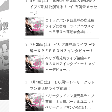
8月1日(土) “四星球”鹿児島大運動会ラ
イブ▽凱旋公演迫る！上白石萌音メッセ
ージ
コミックバンド四星球の鹿児島
ライブに密着！ライブハウスが
この日限りの運動会会場に…
7月25日(土) ベリグ鹿児島ライブ〜後
編〜＆ＰＥＲＳＯＮＺインタビュー！
ベリグ鹿児島ライブ後編＆ＰＥ
ＲＳＯＮＺインタビュー！ メジ
ャーデビュー…
7月18日(土) １０周年！ベリーグッド
マン鹿児島ライブ前編！
ベリーグッドマン鹿児島ライブ
前編！３人組ボーカルユニット
ベリーグッドマンが登場！…