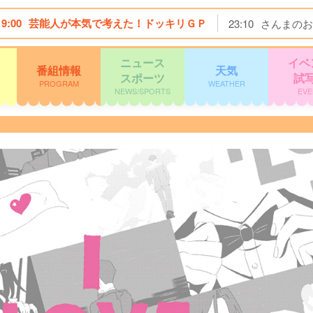
19:00
芸能人が本気で考えた！ドッキリＧＰ
23:10
さんまのお
ニュース
イベ
番組情報
天気
スポーツ
試
PROGRAM
WEATHER
NEWS/SPORTS
EVE