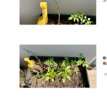
ユ
唯
種
（