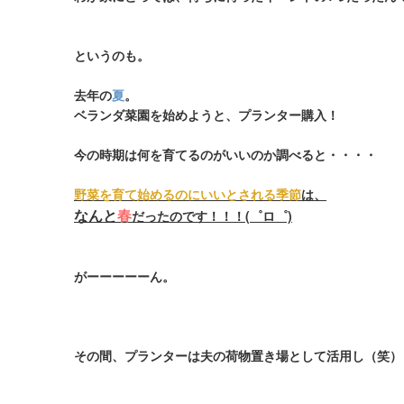
というのも。
去年の
夏
。
ベランダ菜園を始めようと、プランター購入！
今の時期は何を育てるのがいいのか調べると・・・・
野菜を育て始めるのにいいとされる季節
は、
なんと
春
だったのです！！！(゜ロ゜)
がーーーーーん。
その間、プランターは夫の荷物置き場として活用し（笑）