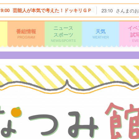
19:00
芸能人が本気で考えた！ドッキリＧＰ
23:10
さんまのお
ニュース
イベ
番組情報
天気
スポーツ
試
PROGRAM
WEATHER
NEWS/SPORTS
EVE