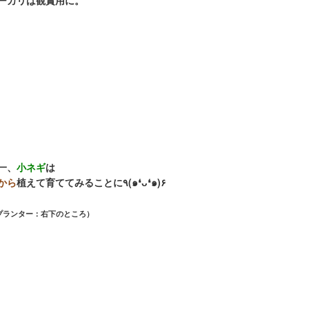
ーカリは観賞用に。
一、
小ネギ
は
から
植えて育ててみることに٩(๑❛ᴗ❛๑)۶
プランター：右下のところ）