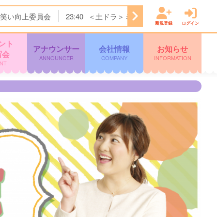
笑い向上委員会
23:40
＜土ドラ＞ミッドナイト屋台 Ｓｅａ
新規登録
ログイン
ント
アナウンサー
会社情報
お知らせ
写会
ANNOUNCER
COMPANY
INFORMATION
NT