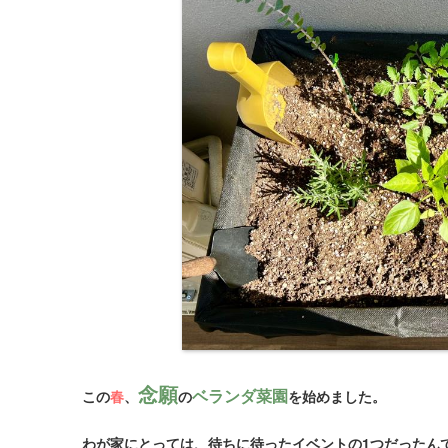
念願
ベランダ菜園
この
春
、
の
を始めました。
わが家にとっては、待ちに待ったイベントの1つだったん