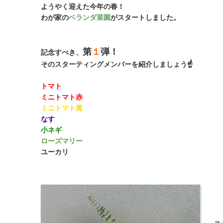
ようやく迎えた今年の春！
わが家の
ベランダ菜園
がスタートしました。
第
１
弾！
記念すべき、
そのスターティングメンバーを紹介しましょう☝
トマト
ミニトマト赤
ミニトマト黄
なす
小ネギ
ローズマリー
ユーカリ