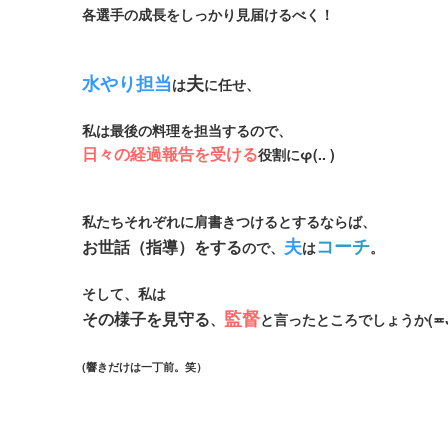
各選手の成長をしっかり見届けるべく！
水やり担当
夫
は
に任せ、
私は最後の料理を担当するので、
日々の経過報告を受ける
役割にφ(.. )
私たちそれぞれに肩書きつけるとするならば、
夫
コーチ
お世話（指導）をする
ので、
は
。
そして、私は
監督
その様子を見守る
、
と言ったところでしょうか(≖ᴗ
(響きだけは一丁前。笑）