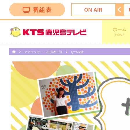
番組表
ON AIR
ン トークバラエティー”！
18:30
ナマ・イキＶＯＩＣＥ
ホーム
HOME
アナウンサー・出演者一覧
なつみ館