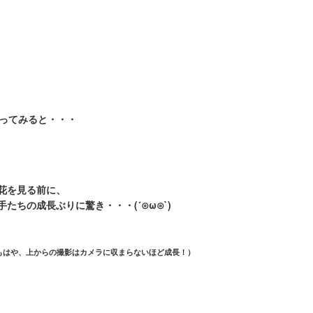
ってみると・・・
花を見る前に、
手たちの成長ぶりに驚き・・・(´⊙ω⊙`)
もはや、上からの撮影はカメラに収まらないほど成長！）