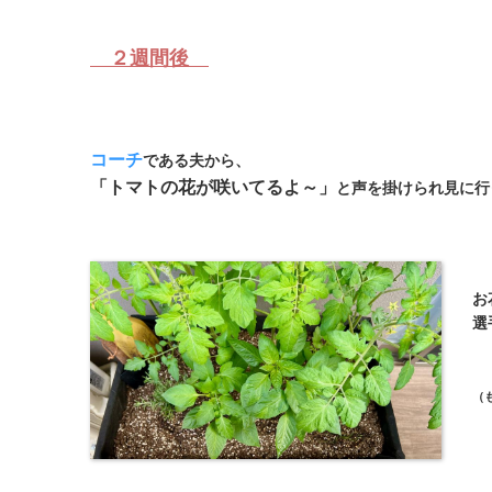
２週間後
コーチ
である夫から、
「トマトの花が咲いてるよ～」
と声を掛けられ見に行
お
選
（