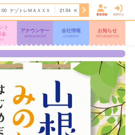
1:00
ナゾトレＭＡＸＸＸ
21:54
ＫＴＳニュース
22:00
＜
新規登録
ログイン
ント
アナウンサー
会社情報
お知らせ
写会
ANNOUNCER
COMPANY
INFORMATION
NT