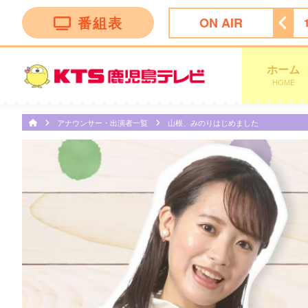
番組表
ON AIR
 Ｎｅｗｓ イット！第１部
18:09
ＫＴＳライブニュース
ホーム
HOME
アナウンサー・出演者一覧
山根、みのりはじめました