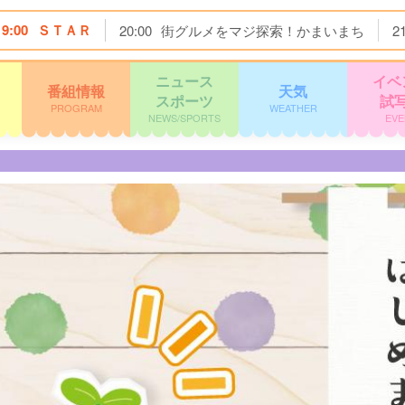
19:00
ＳＴＡＲ
20:00
街グルメをマジ探索！かまいまち
2
ニュース
イベ
番組情報
天気
スポーツ
試
PROGRAM
WEATHER
NEWS/SPORTS
EVE