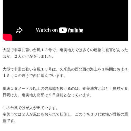
大型で非常に強い台風１３号で、奄美地方では多くの建物に被害があった
ほか、２人がけがをしました。
大型で非常に強い台風１３号は、久米島の西北西の海上を１時間におよそ
１５キロの速さで西に進んでいます。
風速１５メートル以上の強風域を抜けるのは、奄美地方北部と十島村が９
日明け方、奄美地方南部は９日昼前となっています。
この台風でけが人が出ています。
奄美市では２人が風にあおられて転倒し、このうち３０代女性が骨折の重
傷です。