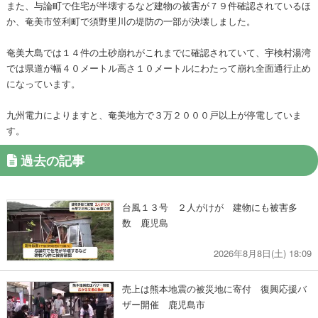
また、与論町で住宅が半壊するなど建物の被害が７９件確認されているほ
か、奄美市笠利町で須野里川の堤防の一部が決壊しました。
奄美大島では１４件の土砂崩れがこれまでに確認されていて、宇検村湯湾
では県道が幅４０メートル高さ１０メートルにわたって崩れ全面通行止め
になっています。
九州電力によりますと、奄美地方で３万２０００戸以上が停電していま
す。
過去の記事
台風１３号 ２人がけが 建物にも被害多
数 鹿児島
2026年8月8日(土) 18:09
売上は熊本地震の被災地に寄付 復興応援バ
ザー開催 鹿児島市