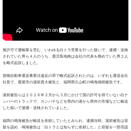
無許可で運輸業を営む、いわゆる白トラ営業を行った疑いで、逮捕・送検
されていた男ら４人のうち、鹿児島地検は会社の代表を務めていた男２人
を略式起訴しました。
貨物自動車運送事業法違反の罪で略式起訴されたのは、いずれも運送会社
社長で、鹿屋市の湯前貴大被告と、福岡県久山町の鳴海雄樹被告です。
湯前被告らは２０２６年２月から３月にかけて国の許可を得ていない白ナ
ンバーのトラックで、カンパチなどを県内の港から県外の市場などに輸送
した疑いで逮捕・送検されていました。
福岡の鳴海被告が輸送を依頼していたとみられ、逮捕当時、湯前被告は容
疑を認め、鳴海被告は「白トラとは知らずに依頼した」と容疑を一部否認