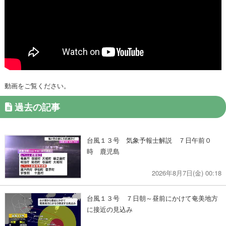
動画をご覧ください。
過去の記事
台風１３号 気象予報士解説 ７日午前０
時 鹿児島
2026年8月7日(金) 00:18
台風１３号 ７日朝～昼前にかけて奄美地方
に接近の見込み