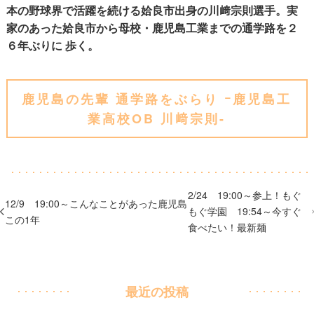
本の野球界で活躍を続ける姶良市出身の川﨑宗則選手。実
家のあった姶良市から母校・鹿児島工業までの通学路を２
６年ぶりに 歩く。
鹿児島の先輩 通学路をぶらり ｰ鹿児島工
業高校OB 川﨑宗則-
2/24 19:00～参上！もぐ
12/9 19:00～こんなことがあった鹿児島
もぐ学園 19:54～今すぐ
この1年
食べたい！最新麺
最近の投稿