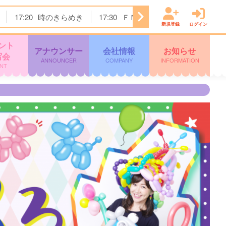
17:20
時のきらめき
17:30
ＦＮＮ Ｌｉｖｅ Ｎｅｗｓ
新規登録
ログイン
ント
アナウンサー
会社情報
お知らせ
写会
ANNOUNCER
COMPANY
INFORMATION
NT