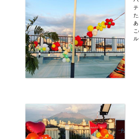
テ
た
あ
こ
ル