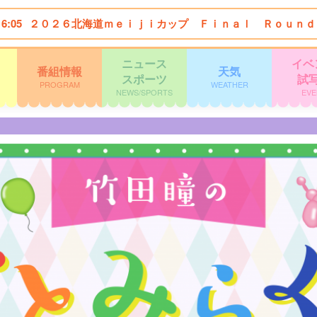
16:05
２０２６北海道ｍｅｉｊｉカップ Ｆｉｎａｌ Ｒｏｕｎｄ
ニュース
イベ
番組情報
天気
スポーツ
試
PROGRAM
WEATHER
NEWS/SPORTS
EVE