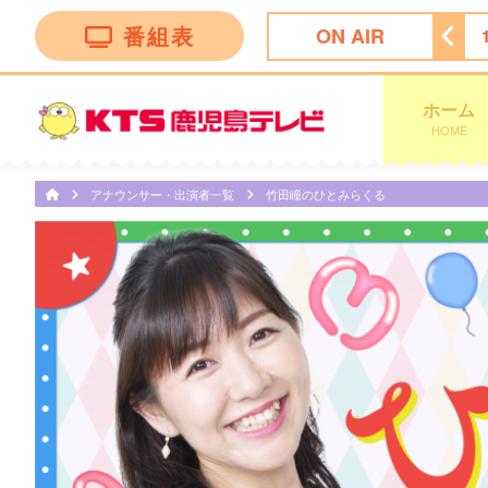
番組表
ON AIR
かごしま市
15:00
競馬ＢＥＡＴ
16:00
ぽよチャンネル
ホーム
HOME
アナウンサー・出演者一覧
竹田瞳のひとみらくる