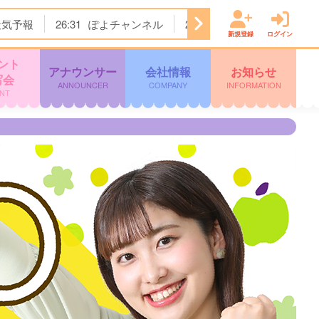
天気予報
26:31
ぽよチャンネル
26:34
クロージング
新規登録
ログイン
ント
アナウンサー
会社情報
お知らせ
写会
ANNOUNCER
COMPANY
INFORMATION
NT