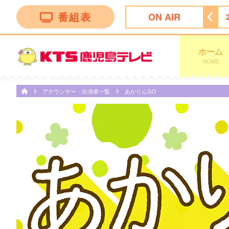
番組表
ON AIR
ＮＮ Ｌｉｖｅ Ｎｅｗｓ α
25:00
あちこちオードリー
ホーム
HOME
アナウンサー・出演者一覧
あかりんGO