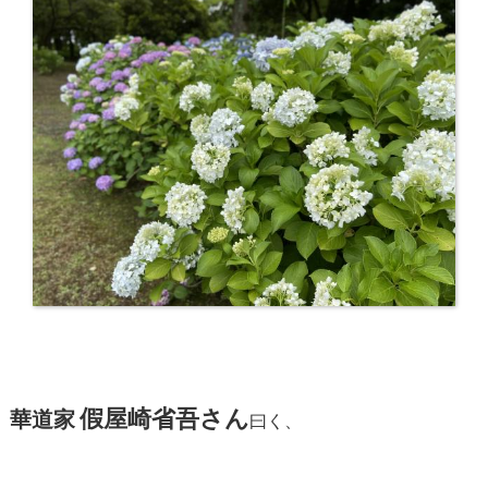
假屋崎省吾さん
華道家
曰く、