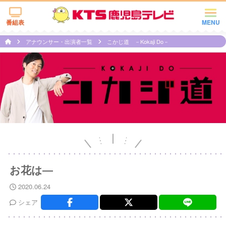
番組表
MENU
アナウンサー・出演者一覧
こかじ道 －Kokaji Do－
お花は―
2020.06.24
シェア