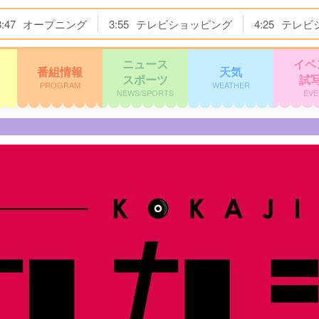
3:47
オープニング
3:55
テレビショッピング
4:25
テレビ
ニュース
イベ
番組情報
天気
スポーツ
試
PROGRAM
WEATHER
NEWS/SPORTS
EVE