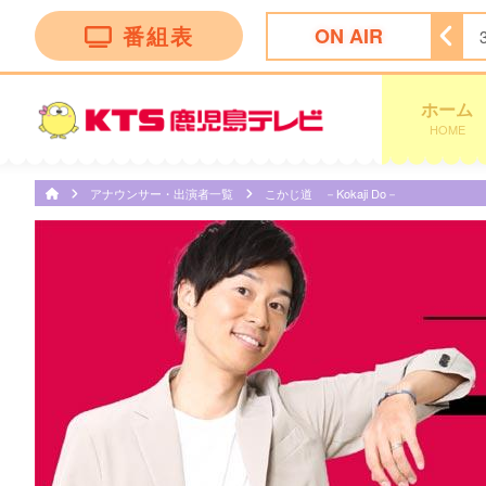
番組表
ON AIR
ホーム
HOME
アナウンサー・出演者一覧
こかじ道 －Kokaji Do－