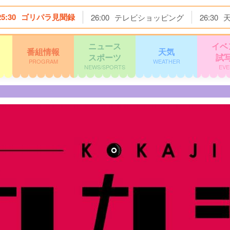
25:30
ゴリパラ見聞録
26:00
テレビショッピング
26:30
ニュース
イベ
番組情報
天気
スポーツ
試
PROGRAM
WEATHER
NEWS/SPORTS
EVE