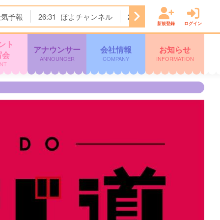
天気予報
26:31
ぽよチャンネル
26:34
クロージング
新規登録
ログイン
ント
アナウンサー
会社情報
お知らせ
写会
ANNOUNCER
COMPANY
INFORMATION
NT