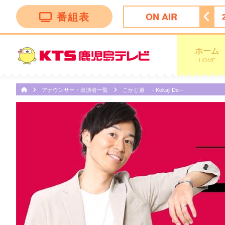
番組表
ON AIR
ＮＮ Ｌｉｖｅ Ｎｅｗｓ α
25:00
あちこちオードリー
ホーム
HOME
アナウンサー・出演者一覧
こかじ道 －Kokaji Do－