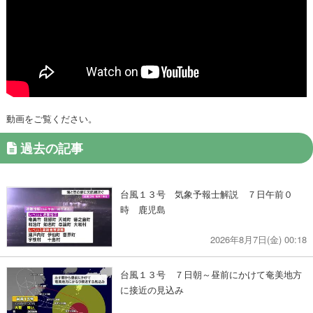
動画をご覧ください。
過去の記事
台風１３号 気象予報士解説 ７日午前０
時 鹿児島
2026年8月7日(金) 00:18
台風１３号 ７日朝～昼前にかけて奄美地方
に接近の見込み