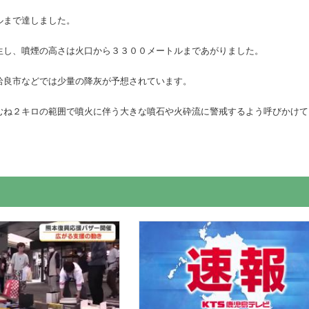
ルまで達しました。
生し、噴煙の高さは火口から３３００メートルまであがりました。
姶良市などでは少量の降灰が予想されています。
むね２キロの範囲で噴火に伴う大きな噴石や火砕流に警戒するよう呼びかけて