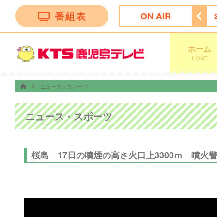
番組表
ON AIR
で考えた！ドッキリＧＰ
23:10
さんまのお笑い向上委員会
ホーム
HOME
ニュース・スポーツ
ニュース・スポーツ
桜島 17日の噴煙の高さ火口上3300ｍ 噴火