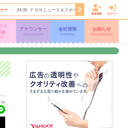
ゥ〜
24:35
ＦＮＮニュース＆スポーツ
24:45
Ｋａｇｏｓ
新規登録
ログイン
ント
アナウンサー
会社情報
お知らせ
写会
ANNOUNCER
COMPANY
INFORMATION
NT
:58