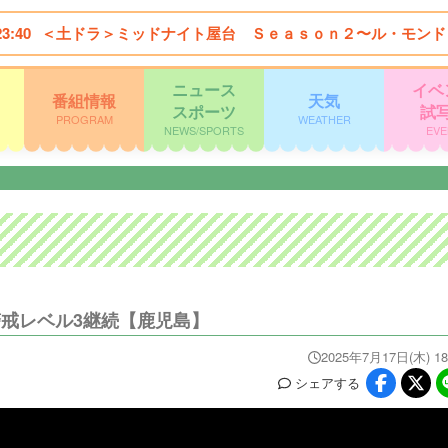
23:40
＜土ドラ＞ミッドナイト屋台 Ｓｅａｓｏｎ２〜ル・モンド
ニュース
イベ
番組情報
天気
スポーツ
試
PROGRAM
WEATHER
NEWS/SPORTS
EVE
警戒レベル3継続【鹿児島】
2025年7月17日(木) 18
シェア
する