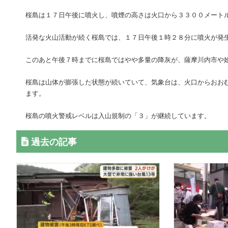
桜島は１７日午後に噴火し、噴煙の高さは火口から３３００メート
活発な火山活動が続く桜島では、１７日午後１時２８分に噴火が発
このあと午後７時までに桜島ではやや多量の降灰が、薩摩川内市や
桜島は山体が膨張した状態が続いていて、気象台は、火口からおお
ます。
桜島の噴火警戒レベルは入山規制の「３」が継続しています。
過去の記事