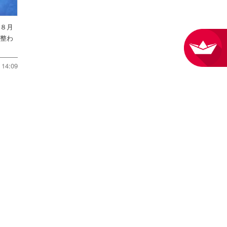
を８月
件整わ
14:09