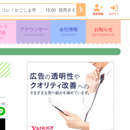
まコレ！かごしま市
15:00
競馬ＢＥＡＴ
16:00
ぽよチャン
新規登録
ログイン
ント
アナウンサー
会社情報
お知らせ
写会
ANNOUNCER
COMPANY
INFORMATION
NT
:08