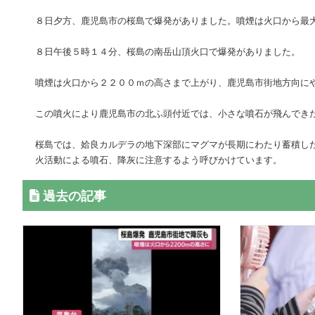
８日夕方、鹿児島市の桜島で爆発がありました。噴煙は火口から最
８日午後５時１４分、桜島の南岳山頂火口で爆発がありました。
噴煙は火口から２２００ｍの高さまで上がり、鹿児島市街地方向に
この噴火により鹿児島市の北ふ頭付近では、小さな噴石が飛んでき
桜島では、姶良カルデラの地下深部にマグマが長期にわたり蓄積し
火活動による噴石、降灰に注意するよう呼びかけています。
過去の記事