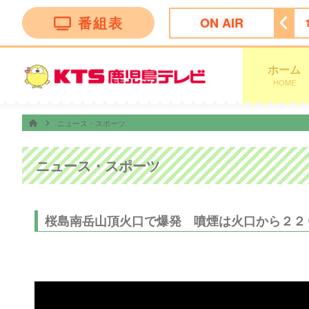
番組表
ON AIR
Ｕは何しに日本へ？傑作選
13:00
鹿児島グルメ アジア飯
ホーム
HOME
ニュース・スポーツ
ニュース・スポーツ
桜島南岳山頂火口で爆発 噴煙は火口から２２