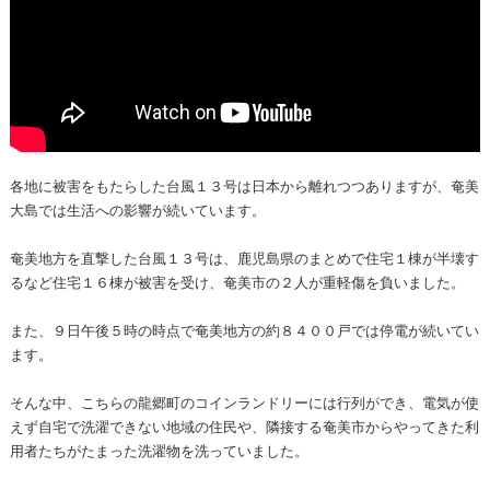
各地に被害をもたらした台風１３号は日本から離れつつありますが、奄美
大島では生活への影響が続いています。
奄美地方を直撃した台風１３号は、鹿児島県のまとめで住宅１棟が半壊す
るなど住宅１６棟が被害を受け、奄美市の２人が重軽傷を負いました。
また、９日午後５時の時点で奄美地方の約８４００戸では停電が続いてい
ます。
そんな中、こちらの龍郷町のコインランドリーには行列ができ、電気が使
えず自宅で洗濯できない地域の住民や、隣接する奄美市からやってきた利
用者たちがたまった洗濯物を洗っていました。