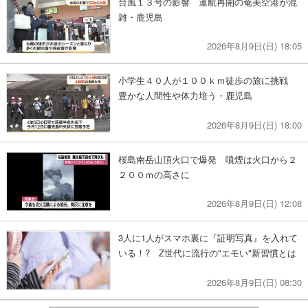
台風１３号の影響 運航再開の奄美空港が混
雑・鹿児島
2026年8月9日(日) 18:05
小学生４０人が１００ｋｍ徒歩の旅に挑戦
豊かな人間性や体力培う・鹿児島
2026年8月9日(日) 18:00
桜島南岳山頂火口で爆発 噴煙は火口から２
２００ｍの高さに
2026年8月9日(日) 12:08
3人に1人がスマホ裏に『証明写真』を入れて
いる！? Z世代に流行の"エモい"新習慣とは
2026年8月9日(日) 08:30