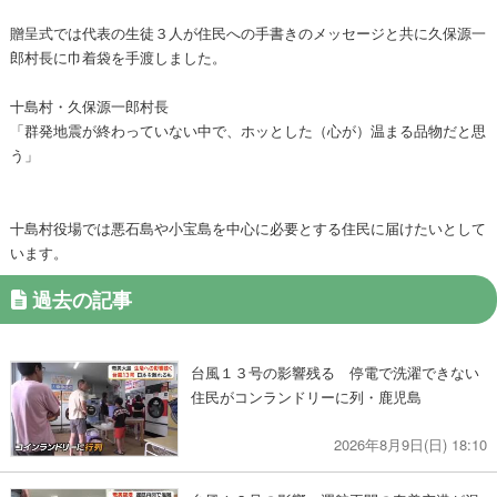
贈呈式では代表の生徒３人が住民への手書きのメッセージと共に久保源一
郎村長に巾着袋を手渡しました。
十島村・久保源一郎村長
「群発地震が終わっていない中で、ホッとした（心が）温まる品物だと思
う」
十島村役場では悪石島や小宝島を中心に必要とする住民に届けたいとして
います。
過去の記事
台風１３号の影響残る 停電で洗濯できない
住民がコンランドリーに列・鹿児島
2026年8月9日(日) 18:10