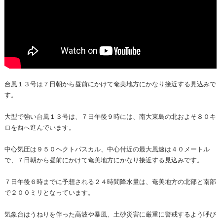
台風１３号は７日朝から昼前にかけて奄美地方にかなり接近する見込みで
す。
大型で強い台風１３号は、７日午後９時には、南大東島の北およそ８０キ
ロを西へ進んでいます。
中心気圧は９５０ヘクトパスカル、中心付近の最大風速は４０メートル
で、７日朝から昼前にかけて奄美地方にかなり接近する見込みです。
７日午後６時までに予想される２４時間降水量は、奄美地方の北部と南部
で２００ミリとなっています。
気象台はうねりを伴った高波や暴風、土砂災害に厳重に警戒するよう呼び