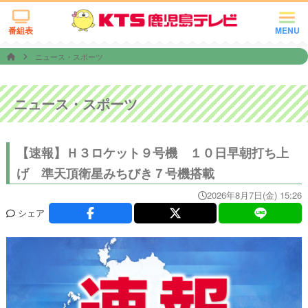
番組表
MENU
ニュース・スポーツ
ニュース・スポーツ
【速報】Ｈ３ロケット９号機 １０日早朝打ち上
げ 準天頂衛星みちびき７号機搭載
2026年8月7日(金) 15:26
シェア