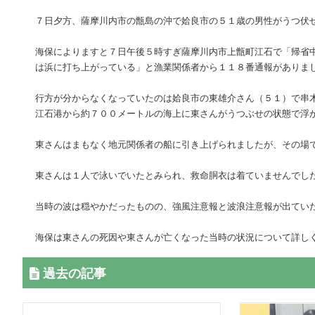
７日夕方、薩摩川内市の甑島の沖で姶良市の５１歳の男性がうつ伏
海保によりますと７日午後５時すぎ薩摩川内市上甑町江石で「帰省
は浜に打ち上がっている」と漁業関係者から１１８番通報がありま
行方が分からなくなっていたのは姶良市の東雄介さん（５１）で串
江石港から約７００メートルの海上に東さんがうつぶせの状態で浮
東さんはまもなく地元関係者の船に引き上げられましたが、その場
東さんは１人で泳いでいたとみられ、救命胴衣は着ていませんでし
当時の波は穏やかだったものの、強風注意報と波浪注意報が出てい
海保は東さんの死因や東さんが亡くなった当時の状況について詳し
過去の記事