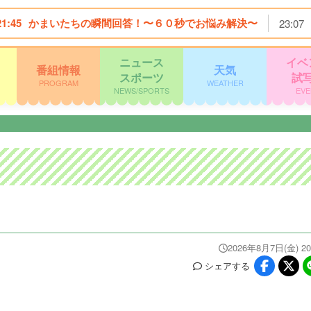
21:45
かまいたちの瞬間回答！〜６０秒でお悩み解決〜
23:07
ニュース
イベ
番組情報
天気
スポーツ
試
PROGRAM
WEATHER
NEWS/SPORTS
EVE
2026年8月7日(金) 20
シェア
する