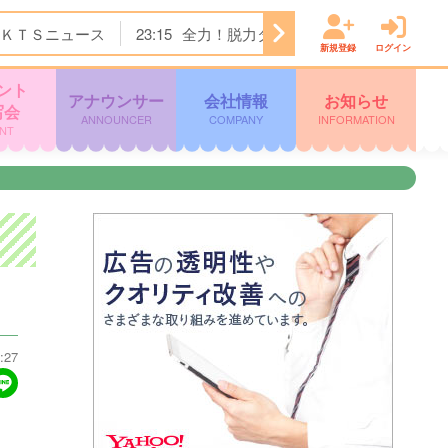
ＫＴＳニュース
23:15
全力！脱力タイムズ
23:45
＜ノイ
新規登録
ログイン
ント
アナウンサー
会社情報
お知らせ
写会
ANNOUNCER
COMPANY
INFORMATION
NT
:27