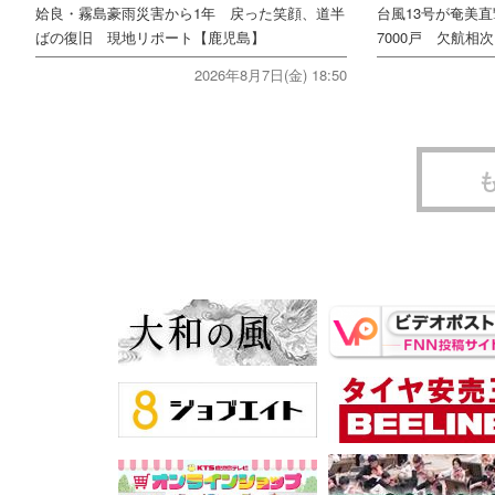
姶良・霧島豪雨災害から1年 戻った笑顔、道半
台風13号が奄美
ばの復旧 現地リポート【鹿児島】
7000戸 欠航相
2026年8月7日(金) 18:50