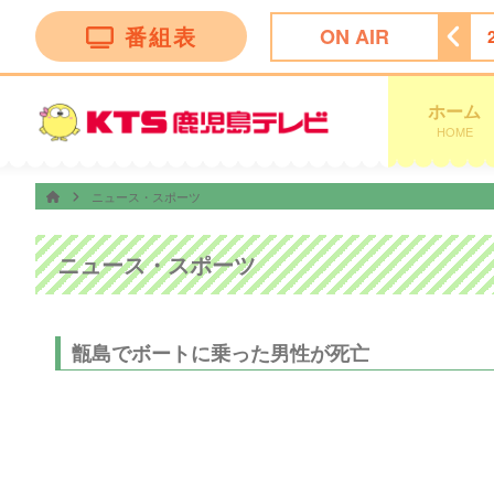
番組表
ON AIR
★今夜は…焼肉きんぐ＆丸亀製麺！夏の激変グルメ９０分ＳＰ
ホーム
HOME
ニュース・スポーツ
ニュース・スポーツ
甑島でボートに乗った男性が死亡