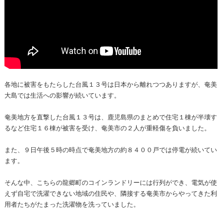
各地に被害をもたらした台風１３号は日本から離れつつありますが、奄美
大島では生活への影響が続いています。
奄美地方を直撃した台風１３号は、鹿児島県のまとめで住宅１棟が半壊す
るなど住宅１６棟が被害を受け、奄美市の２人が重軽傷を負いました。
また、９日午後５時の時点で奄美地方の約８４００戸では停電が続いてい
ます。
そんな中、こちらの龍郷町のコインランドリーには行列ができ、電気が使
えず自宅で洗濯できない地域の住民や、隣接する奄美市からやってきた利
用者たちがたまった洗濯物を洗っていました。