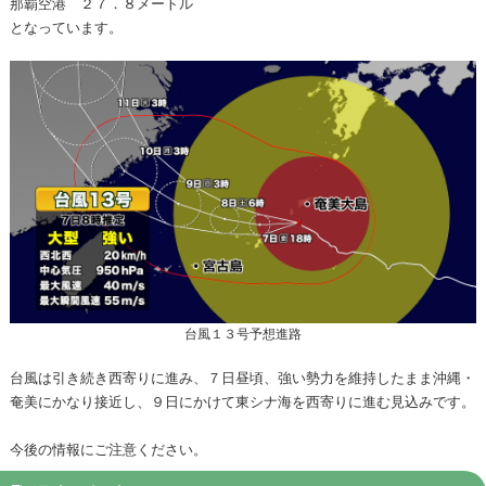
那覇空港 ２７．８メートル
となっています。
台風１３号予想進路
台風は引き続き西寄りに進み、７日昼頃、強い勢力を維持したまま沖縄・
奄美にかなり接近し、９日にかけて東シナ海を西寄りに進む見込みです。
今後の情報にご注意ください。