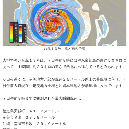
台風１３号 風と雨の予想
大型で強い台風１３号は、７日午前８時には沖永良部島の東約５０キロに
あって、１時間に約２０キロの速さで西北西へ進んでいるとみられます。
６日夜遅くに、奄美地方北部が風速２５メートル以上の暴風域に入り、７
日午前８時現在、奄美地方全域と沖縄本島地方が暴風域に入っています。
７日午前８時までに観測された最大瞬間風速は、
徳之島天城町 ４１．２メートル
奄美市名瀬 ３７．８メートル
沖縄・南城市糸数 ２９．０メートル