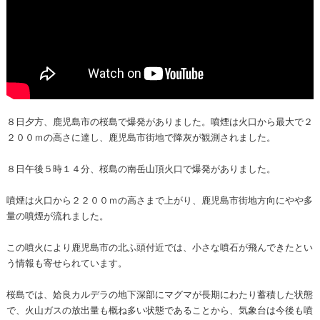
８日夕方、鹿児島市の桜島で爆発がありました。噴煙は火口から最大で２
２００ｍの高さに達し、鹿児島市街地で降灰が観測されました。
８日午後５時１４分、桜島の南岳山頂火口で爆発がありました。
噴煙は火口から２２００ｍの高さまで上がり、鹿児島市街地方向にやや多
量の噴煙が流れました。
この噴火により鹿児島市の北ふ頭付近では、小さな噴石が飛んできたとい
う情報も寄せられています。
桜島では、姶良カルデラの地下深部にマグマが長期にわたり蓄積した状態
で、火山ガスの放出量も概ね多い状態であることから、気象台は今後も噴