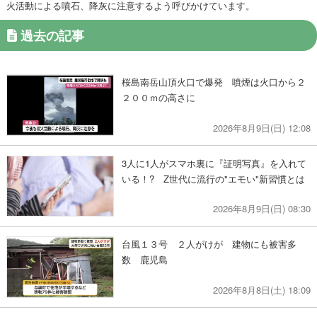
火活動による噴石、降灰に注意するよう呼びかけています。
過去の記事
桜島南岳山頂火口で爆発 噴煙は火口から２
２００ｍの高さに
2026年8月9日(日) 12:08
3人に1人がスマホ裏に『証明写真』を入れて
いる！? Z世代に流行の"エモい"新習慣とは
2026年8月9日(日) 08:30
台風１３号 ２人がけが 建物にも被害多
数 鹿児島
2026年8月8日(土) 18:09