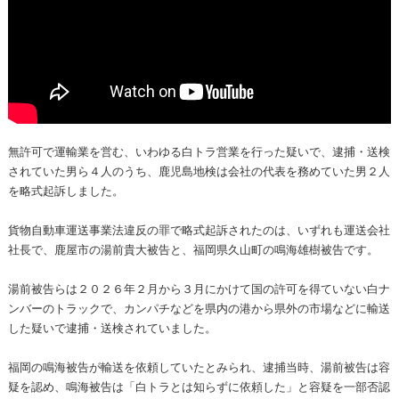
無許可で運輸業を営む、いわゆる白トラ営業を行った疑いで、逮捕・送検
されていた男ら４人のうち、鹿児島地検は会社の代表を務めていた男２人
を略式起訴しました。
貨物自動車運送事業法違反の罪で略式起訴されたのは、いずれも運送会社
社長で、鹿屋市の湯前貴大被告と、福岡県久山町の鳴海雄樹被告です。
湯前被告らは２０２６年２月から３月にかけて国の許可を得ていない白ナ
ンバーのトラックで、カンパチなどを県内の港から県外の市場などに輸送
した疑いで逮捕・送検されていました。
福岡の鳴海被告が輸送を依頼していたとみられ、逮捕当時、湯前被告は容
疑を認め、鳴海被告は「白トラとは知らずに依頼した」と容疑を一部否認