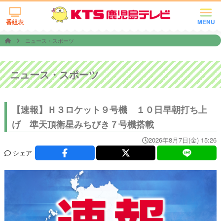
番組表
MENU
ニュース・スポーツ
ニュース・スポーツ
【速報】Ｈ３ロケット９号機 １０日早朝打ち上
げ 準天頂衛星みちびき７号機搭載
2026年8月7日(金) 15:26
シェア