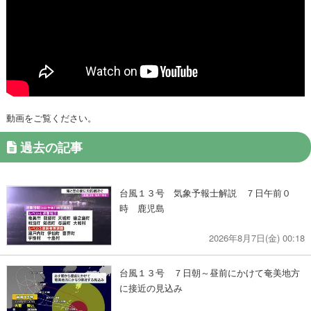
動画をご覧ください。
過去の記事
台風１３号 気象予報士解説 ７日午前０
時 鹿児島
2026年8月7日(金) 00:18
台風１３号 ７日朝～昼前にかけて奄美地方
に接近の見込み