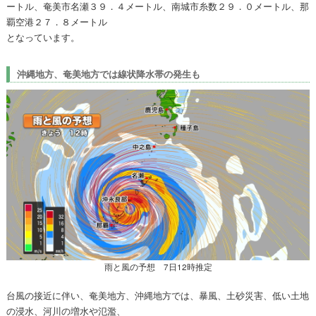
ートル、奄美市名瀬３９．４メートル、南城市糸数２９．０メートル、那
覇空港２７．８メートル
となっています。
沖縄地方、奄美地方では線状降水帯の発生も
雨と風の予想 7日12時推定
台風の接近に伴い、奄美地方、沖縄地方では、暴風、土砂災害、低い土地
の浸水、河川の増水や氾濫、