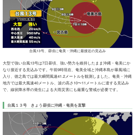
台風13号、昼頃に奄美・沖縄に最接近の見込み
大型で強い台風13号は7日昼頃、強い勢力を維持したまま沖縄・奄美にか
なり接近する見込みです。午前9時現在、奄美全域と沖縄本島が暴風域に
入り、徳之島では最大瞬間風速41.2メートルを観測しました。奄美・沖縄
地方では最大風速40メートル、波の高さ10〜11メートルに達する見込み
で、線状降水帯の発生による大雨災害にも厳重な警戒が必要です。
台風１３号 きょう昼頃に沖縄・奄美を直撃