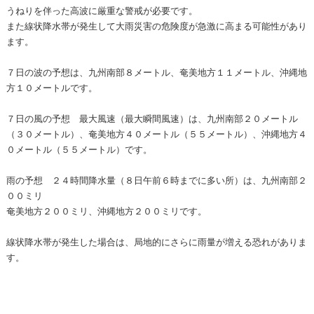
うねりを伴った高波に厳重な警戒が必要です。
また線状降水帯が発生して大雨災害の危険度が急激に高まる可能性があり
ます。
７日の波の予想は、九州南部８メートル、奄美地方１１メートル、沖縄地
方１０メートルです。
７日の風の予想 最大風速（最大瞬間風速）は、九州南部２０メートル
（３０メートル）、奄美地方４０メートル（５５メートル）、沖縄地方４
０メートル（５５メートル）です。
雨の予想 ２４時間降水量（８日午前６時までに多い所）は、九州南部２
００ミリ
奄美地方２００ミリ、沖縄地方２００ミリです。
線状降水帯が発生した場合は、局地的にさらに雨量が増える恐れがありま
す。