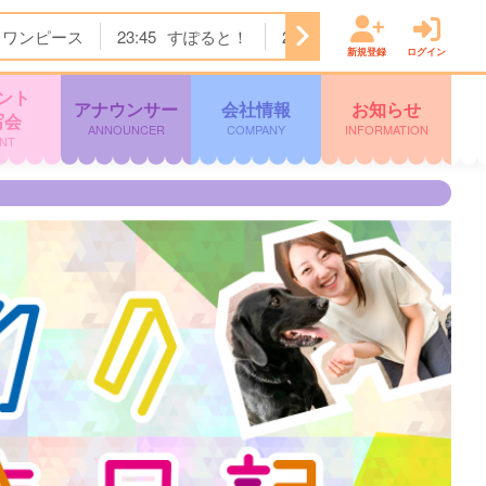
ワンピース
23:45
すぽると！
24:55
突然ですが占っても
新規登録
ログイン
ント
アナウンサー
会社情報
お知らせ
写会
ANNOUNCER
COMPANY
INFORMATION
NT