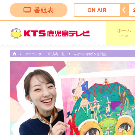
番組表
ON AIR
子ちゃん
18:30
サザエさん
19:00
千鳥の鬼レンチャン
ホーム
HOME
アナウンサー・出演者一覧
みかわのお絵かき日記