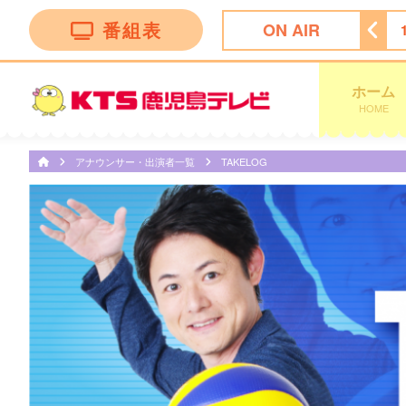
番組表
ON AIR
ょっとバカりハカってみた!
17:25
わんにゃん＋ かごしま
ホーム
HOME
アナウンサー・出演者一覧
TAKELOG