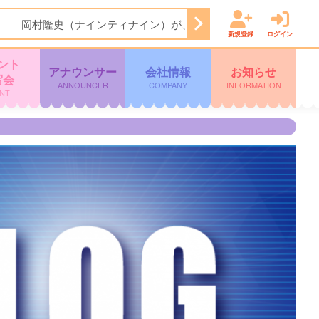
 岡村隆史（ナインティナイン）が、と ある飲食店の常連客とし
新規登録
ログイン
ント
アナウンサー
会社情報
お知らせ
写会
ANNOUNCER
COMPANY
INFORMATION
NT