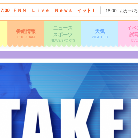
17:30
ＦＮＮ Ｌｉｖｅ Ｎｅｗｓ イット！
18:00
おかべろ
ニュース
イベ
番組情報
天気
スポーツ
試
PROGRAM
WEATHER
NEWS/SPORTS
EVE