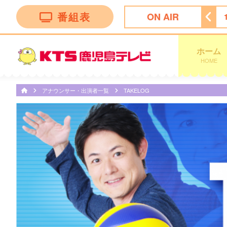
番組表
ON AIR
ン トークバラエティー”！
18:30
ナマ・イキＶＯＩＣＥ
ホーム
HOME
アナウンサー・出演者一覧
TAKELOG