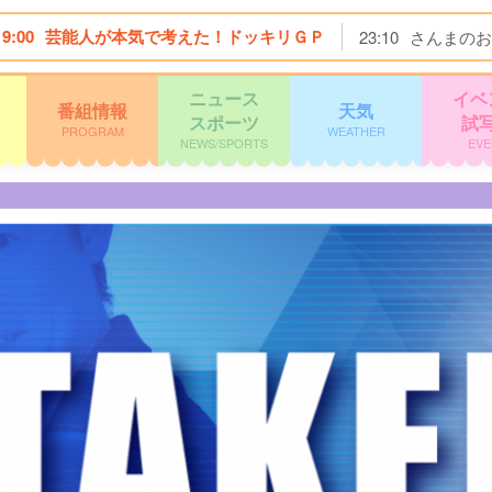
19:00
芸能人が本気で考えた！ドッキリＧＰ
23:10
さんまのお
ニュース
イベ
番組情報
天気
スポーツ
試
PROGRAM
WEATHER
NEWS/SPORTS
EVE