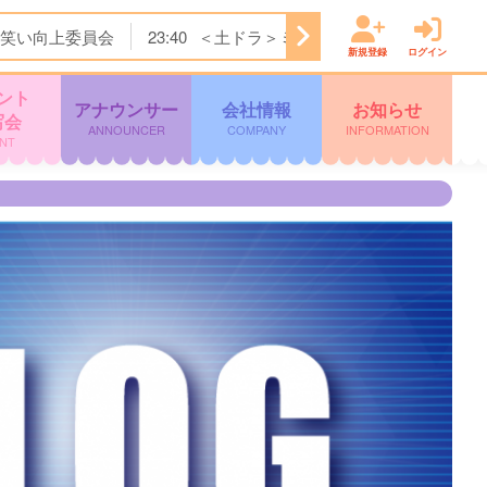
笑い向上委員会
23:40
＜土ドラ＞ミッドナイト屋台 Ｓｅａ
新規登録
ログイン
ント
アナウンサー
会社情報
お知らせ
写会
ANNOUNCER
COMPANY
INFORMATION
NT