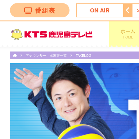
番組表
ON AIR
ース
22:00
＜木曜劇場＞ラストノート
22:54
天気予報
ホーム
HOME
アナウンサー・出演者一覧
TAKELOG