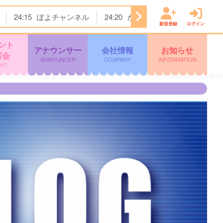
24:15
ぽよチャンネル
24:20
かまいたちの机上の空論城
新規登録
ログイン
ント
アナウンサー
会社情報
お知らせ
写会
ANNOUNCER
COMPANY
INFORMATION
NT