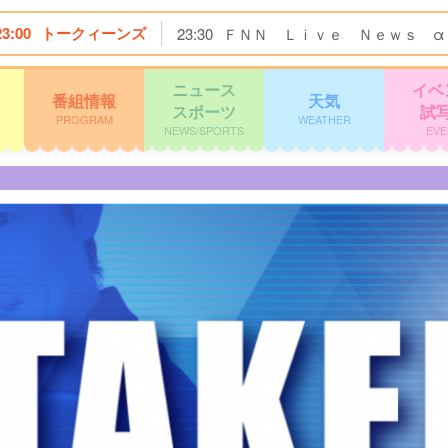
23:00
トークィーンズ
23:30
ＦＮＮ Ｌｉｖｅ Ｎｅｗｓ α
ニュース
イベ
番組情報
天気
スポーツ
試
PROGRAM
WEATHER
NEWS/SPORTS
EVE