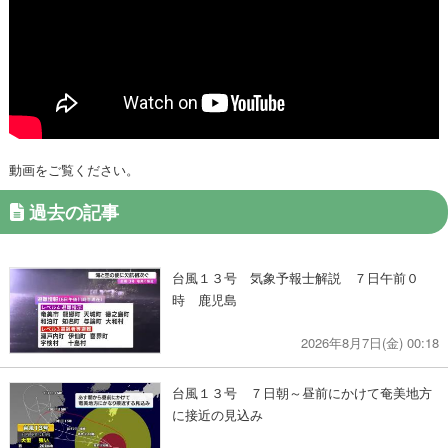
動画をご覧ください。
過去の記事
台風１３号 気象予報士解説 ７日午前０
時 鹿児島
2026年8月7日(金) 00:18
台風１３号 ７日朝～昼前にかけて奄美地方
に接近の見込み